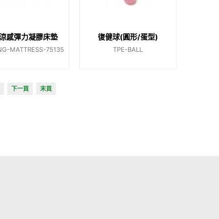
涼感彈力凝膠床墊
復健球(圓形/蛋型)
NG-MATTRESS-75135
TPE-BALL
下一頁
末頁