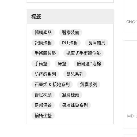
標籤
暢銷產品
醫療裝備
記憶泡棉
PU 泡棉
長照輔具
手術體位墊
拋棄式手術體位墊
手術墊
床墊
倍爾適™泡棉
防痔瘡系列
嬰兒系列
石墨烯 & 接地系列
氣囊系列
舒眠枕頭
凝膠枕頭
足部保養
果凍蜂巢系列
輪椅坐墊
MD-L