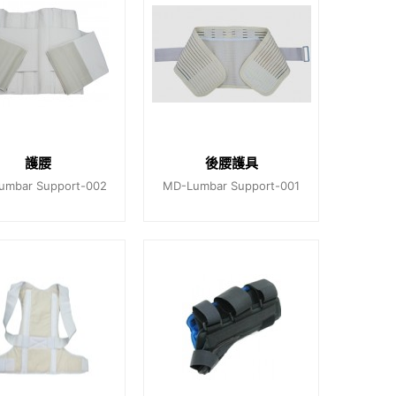
護腰
後腰護具
umbar Support-002
MD-Lumbar Support-001