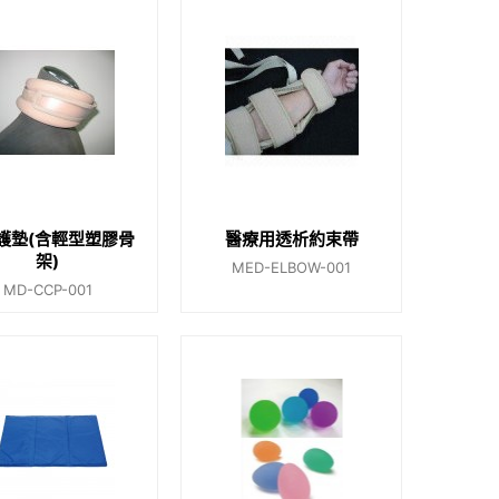
護墊(含輕型塑膠骨
醫療用透析約束帶
架)
MED-ELBOW-001
MD-CCP-001