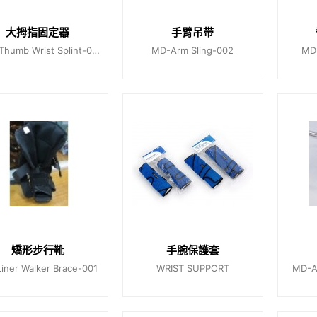
大拇指固定器
手臂吊带
CNC-Thumb Wrist Splint-001
MD-Arm Sling-002
MD-
矯形步行靴
手腕保護套
iner Walker Brace-001
WRIST SUPPORT
MD-An