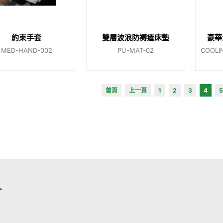
約束手套
雙層波浪防褥瘡床墊
豪華
MED-HAND-002
PU-MAT-02
COOLI
首頁
上一頁
1
2
3
4
5
.