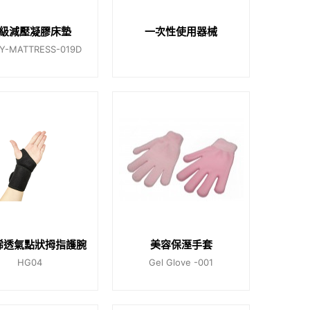
級減壓凝膠床墊
一次性使用器械
Y-MATTRESS-019D
烯透氣點狀拇指護腕
美容保溼手套
HG04
Gel Glove -001