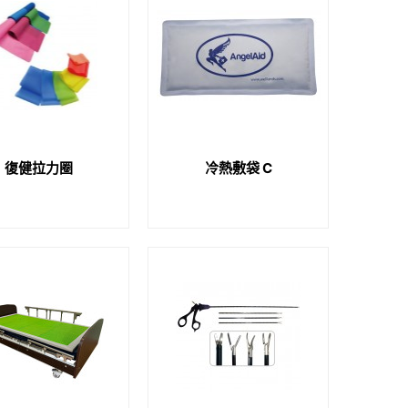
復健拉力圈
冷熱敷袋 C