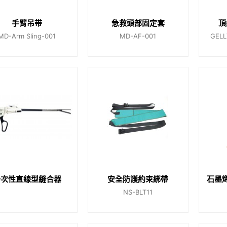
手臂吊带
急救頭部固定套
頂
MD-Arm Sling-001
MD-AF-001
GELL
一次性直線型縫合器
安全防護約束綁帶
石墨
NS-BLT11