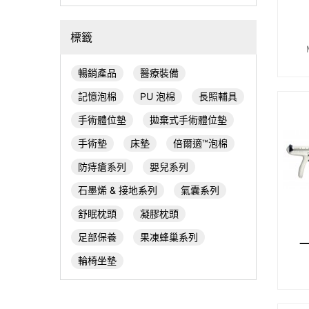
標籤
暢銷產品
醫療裝備
記憶泡棉
PU 泡棉
長照輔具
手術體位墊
拋棄式手術體位墊
手術墊
床墊
倍爾適™泡棉
防痔瘡系列
嬰兒系列
石墨烯 & 接地系列
氣囊系列
舒眠枕頭
凝膠枕頭
足部保養
果凍蜂巢系列
輪椅坐墊